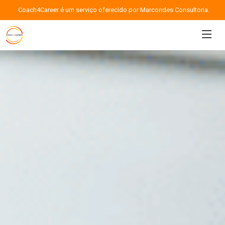
Coach4Career é um serviço oferecido por Marcondes Consultoria.