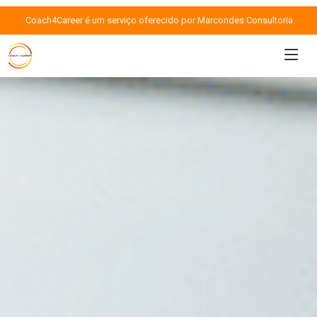
Coach4Career é um serviço oferecido por Marcondes Consultoria.