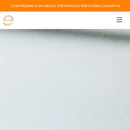
Coach4Career é um serviço oferecido por Marcondes Consultoria.