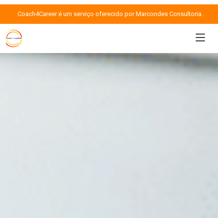
Coach4Career é um serviço oferecido por Marcondes Consultoria.