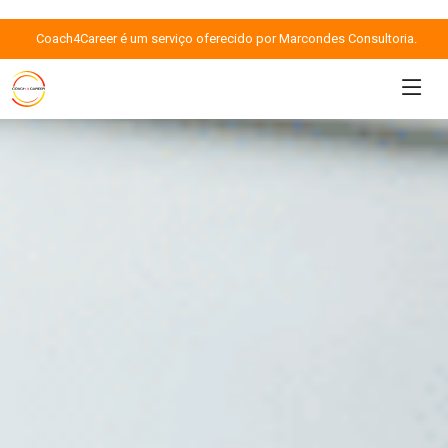
Coach4Career é um serviço oferecido por Marcondes Consultoria.