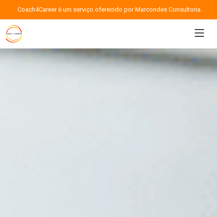
Coach4Career é um serviço oferecido por Marcondes Consultoria.