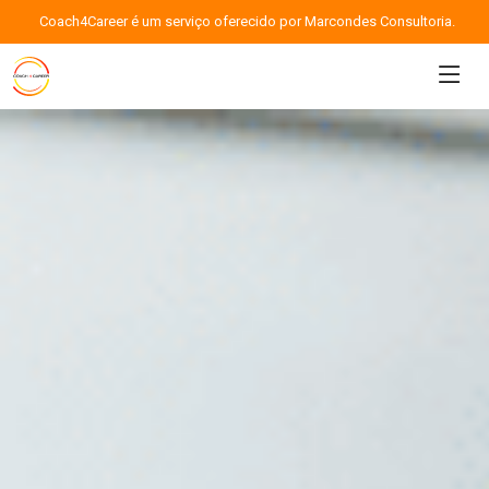
Coach4Career é um serviço oferecido por Marcondes Consultoria.