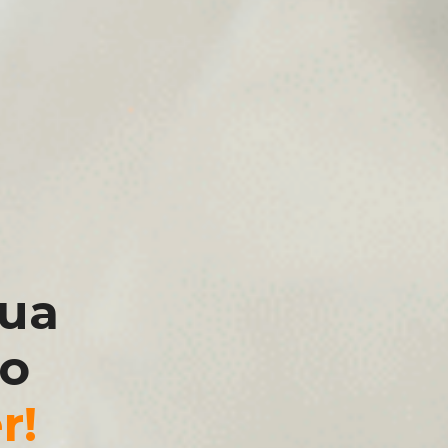
sua
 o
r!