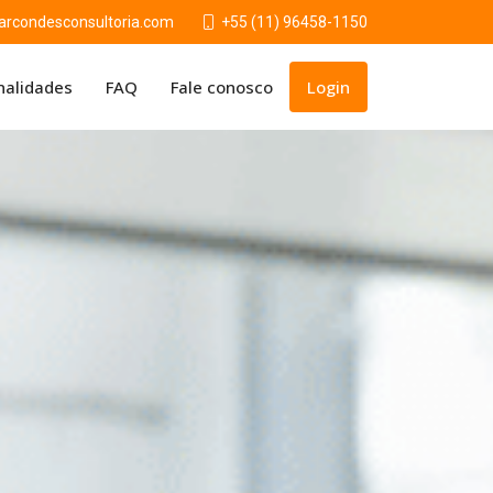
condesconsultoria.com
+55 (11) 96458-1150
nalidades
FAQ
Fale conosco
Login