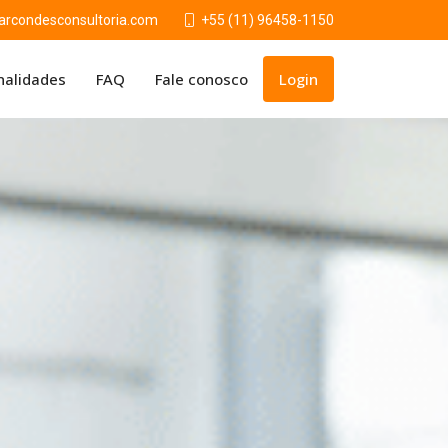
condesconsultoria.com
+55 (11) 96458-1150
nalidades
FAQ
Fale conosco
Login