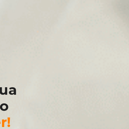
sua
 o
r!