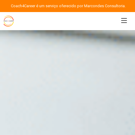
Coach4Career é um serviço oferecido por Marcondes Consultoria.