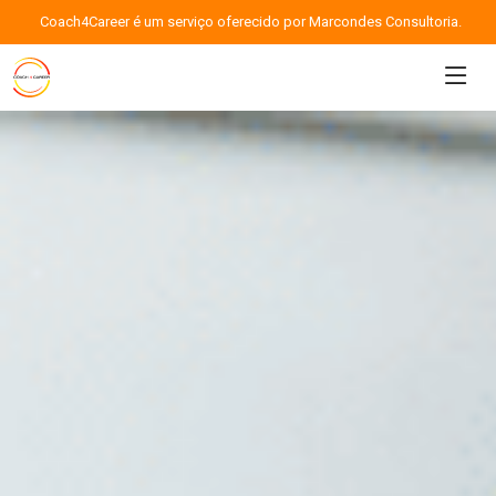
Coach4Career é um serviço oferecido por Marcondes Consultoria.