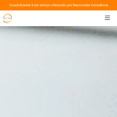
Coach4Career é um serviço oferecido por Marcondes Consultoria.