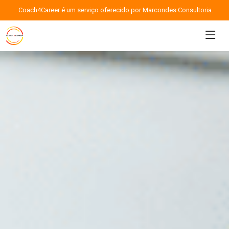
Coach4Career é um serviço oferecido por Marcondes Consultoria.