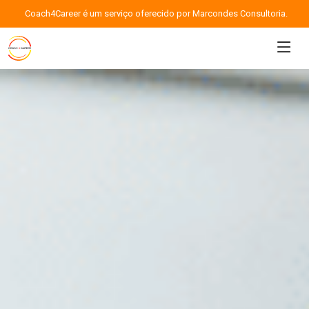
Coach4Career é um serviço oferecido por Marcondes Consultoria.