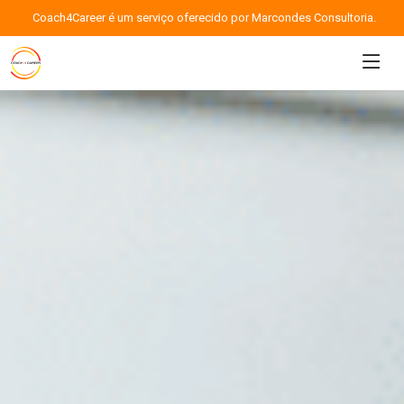
Coach4Career é um serviço oferecido por Marcondes Consultoria.