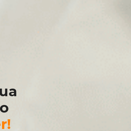
sua
 o
r!