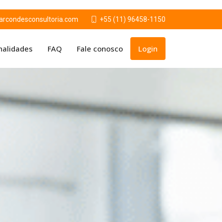
condesconsultoria.com
+55 (11) 96458-1150
nalidades
FAQ
Fale conosco
Login