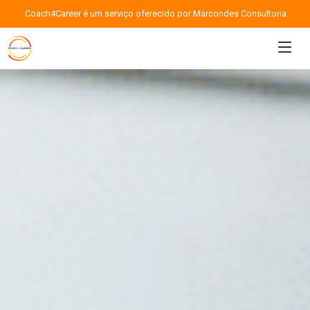
Coach4Career é um serviço oferecido por Marcondes Consultoria.