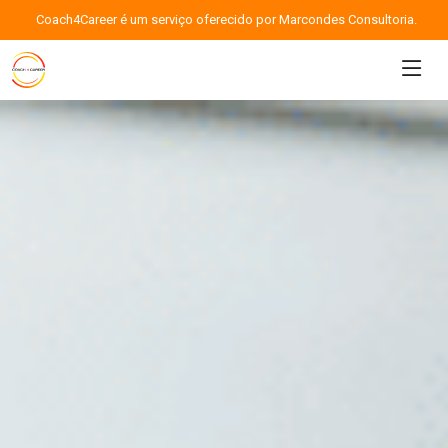
Coach4Career é um serviço oferecido por Marcondes Consultoria.