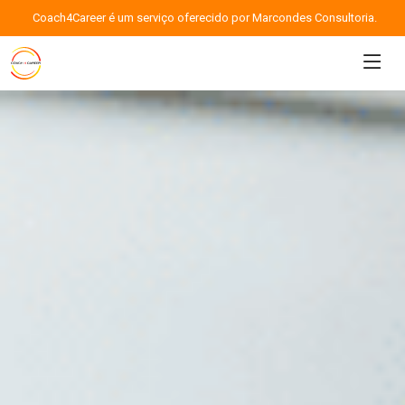
Coach4Career é um serviço oferecido por Marcondes Consultoria.