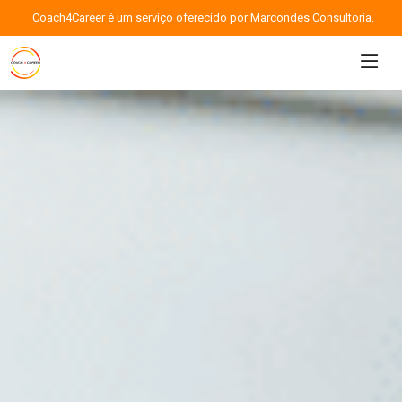
Coach4Career é um serviço oferecido por Marcondes Consultoria.