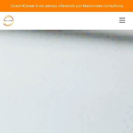
Coach4Career é um serviço oferecido por Marcondes Consultoria.