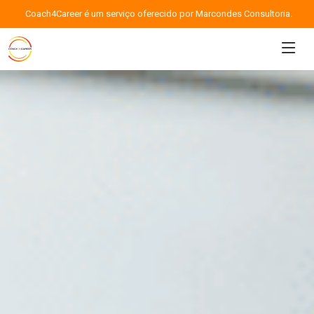
Coach4Career é um serviço oferecido por Marcondes Consultoria.