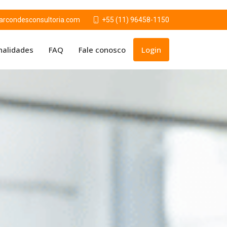
condesconsultoria.com
+55 (11) 96458-1150
nalidades
FAQ
Fale conosco
Login