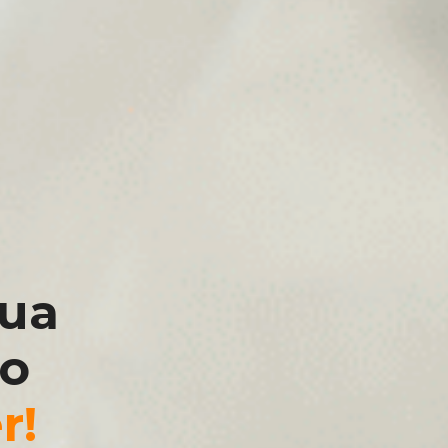
sua
 o
r!