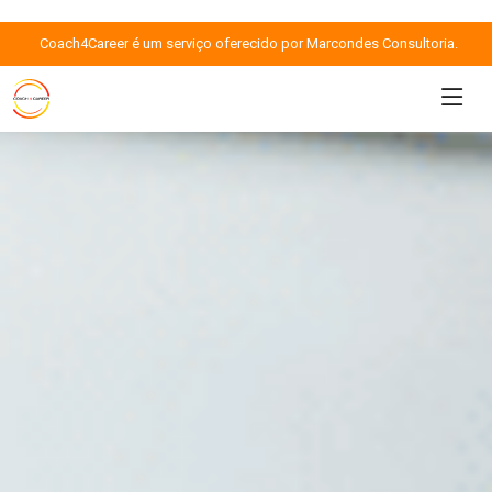
Coach4Career é um serviço oferecido por Marcondes Consultoria.