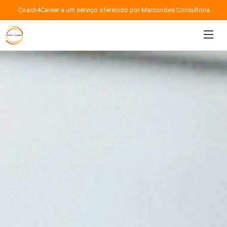
Coach4Career é um serviço oferecido por Marcondes Consultoria.