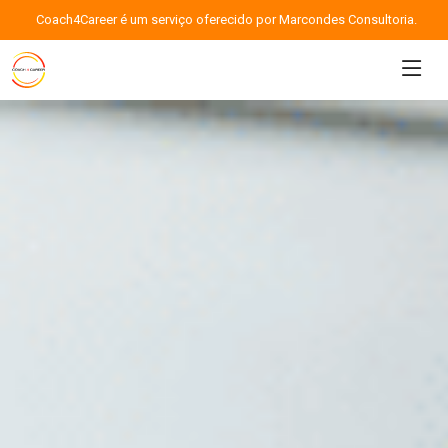
Coach4Career é um serviço oferecido por Marcondes Consultoria.