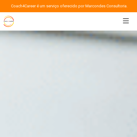
Coach4Career é um serviço oferecido por Marcondes Consultoria.