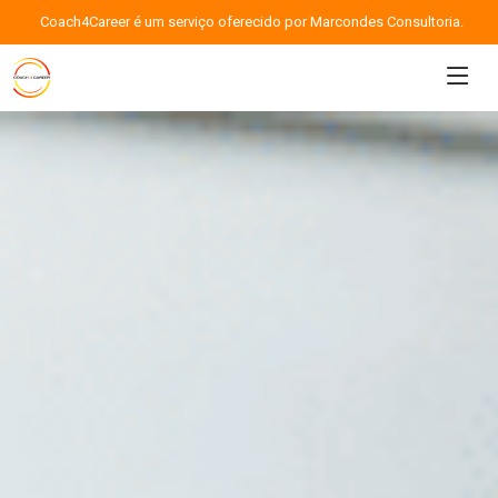
Coach4Career é um serviço oferecido por Marcondes Consultoria.