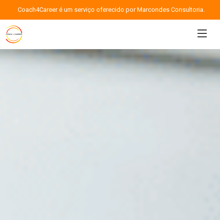
Coach4Career é um serviço oferecido por Marcondes Consultoria.