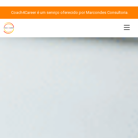
Coach4Career é um serviço oferecido por Marcondes Consultoria.